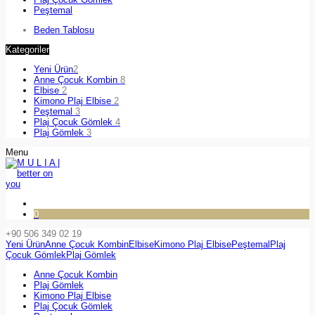
Peştemal
Beden Tablosu
Kategoriler
Yeni Ürün
2
Anne Çocuk Kombin
8
Elbise
2
Kimono Plaj Elbise
2
Peştemal
3
Plaj Çocuk Gömlek
4
Plaj Gömlek
3
Menu
0
+90 506 349 02 19
Yeni Ürün
Anne Çocuk Kombin
Elbise
Kimono Plaj Elbise
Peştemal
Plaj
Çocuk Gömlek
Plaj Gömlek
Anne Çocuk Kombin
Plaj Gömlek
Kimono Plaj Elbise
Plaj Çocuk Gömlek