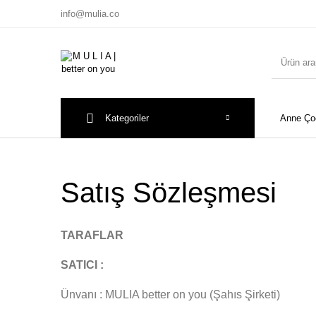
info@mulia.co
Kategoriler
Anne Ço
Satış Sözleşmesi
TARAFLAR
SATICI :
Ünvanı : MULIA better on you (Şahıs Şirketi)
Yeni Ürün
Anne Çocuk Kombin