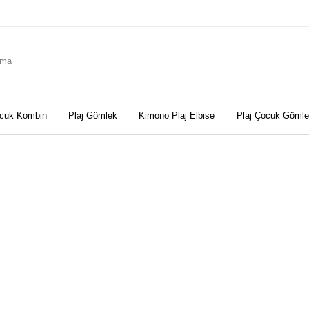
cuk Kombin
Plaj Gömlek
Kimono Plaj Elbise
Plaj Çocuk Gömle
Elbise
Kimono Plaj Elbise
Peştemal