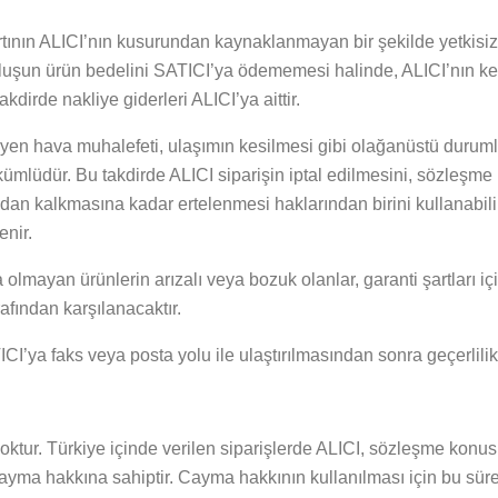
rtının ALICI’nın kusurundan kaynaklanmayan bir şekilde yetkisiz
uruluşun ürün bedelini SATICI’ya ödememesi halinde, ALICI’nın k
dirde nakliye giderleri ALICI’ya aittir.
yen hava muhalefeti, ulaşımın kesilmesi gibi olağanüstü durum
mlüdür. Bu takdirde ALICI siparişin iptal edilmesini, sözleşme 
an kalkmasına kadar ertelenmesi haklarından birini kullanabilir.
enir.
a olmayan ürünlerin arızalı veya bozuk olanlar, garanti şartları i
rafından karşılanacaktır.
I’ya faks veya posta yolu ile ulaştırılmasından sonra geçerlilik
yoktur. Türkiye içinde verilen siparişlerde ALICI, sözleşme kon
cayma hakkına sahiptir. Cayma hakkının kullanılması için bu süre