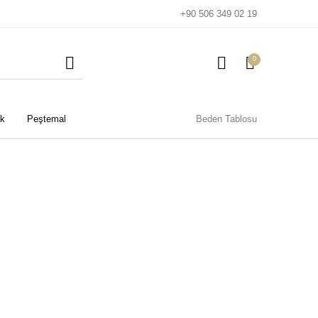
+90 506 349 02 19
0
k
Peştemal
Beden Tablosu
Plaj Çocuk Gömlek
Plaj Gömlek