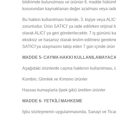
bildirimde bulunulması ve ürünün 6. madde hükümler
kusurundan kaynaklanan değer azalması veya iadeni
Bu hakkın kullanılması halinde, 3. kişiye veya ALICI’
zorunludur. Ürün SATICI’ ya iade edilirken orijinal
olarak ALICI’ ya geri gönderilecektir. 7 iş gününü ka
eksiksiz ve hasarsız olarak teslim edilmesi gerekme
SATICI’ya ulaşmasını takip eden 7 gün içinde ürün b
MADDE 5- CAYMA HAKKI KULLANILAMAYAC
Aşağıdaki ürünlerde cayma hakkının kullanılması, ü
Kombin, Gömlek ve Kimono ürünler
Hassas kumaşlarla (ipek gibi) üretilen ürünler
MADDE 6- YETKİLİ MAHKEME
İşbu sözleşmenin uygulanmasında, Sanayi ve Ticare