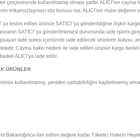
i çerçevesinde kullanılmamış olması şarttır. ALICI’nın cayma h
n imkansızlaşması söz konusu ise, ALICI’nın malın değerini v
 ya teslim edilen ürünün SATICI’ ya gönderildiğine ilişkin kargo t
 faturanın SATICI’ ya gönderilmemesi durumunda iade işlemi gerç
psayan iade süresi içerisinde iade edilecek ürünlerin kutusu, amb
ktedir. Cayma hakkı nedeni ile iade edilen ürünün kargo bedeli 
edeli ALICI’ya iade edilir.
AK ÜRÜNLER
rünün kullanılmamış, yeniden satılabilirliğini kaybetmemiş olmas
t Bakanlığınca ilan edilen değere kadar Tüketici Hakem Heyetle