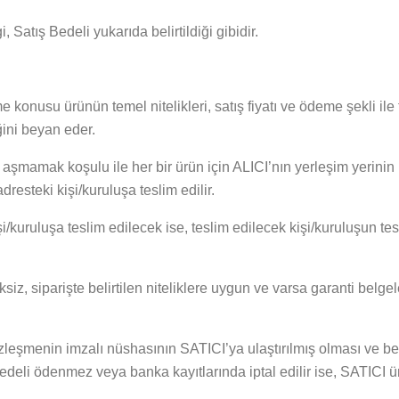
 Satış Bedeli yukarıda belirtildiği gibidir.
konusu ürünün temel nitelikleri, satış fiyatı ve ödeme şekli ile te
ğini beyan eder.
mamak koşulu ile her bir ürün için ALICI’nın yerleşim yerinin uz
resteki kişi/kuruluşa teslim edilir.
i/kuruluşa teslim edilecek ise, teslim edilecek kişi/kuruluşun 
, siparişte belirtilen niteliklere uygun ve varsa garanti belgele
leşmenin imzalı nüshasının SATICI’ya ulaştırılmış olması ve bede
bedeli ödenmez veya banka kayıtlarında iptal edilir ise, SATICI