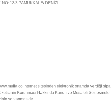
T. NO: 13/3 PAMUKKALE/ DENİZLİ
mulia.co internet sitesinden elektronik ortamda verdiği siparişte
yılı Tüketicinin Korunması Hakkında Kanun ve Mesafeli Sözleşme
rinin saptanmasıdır.