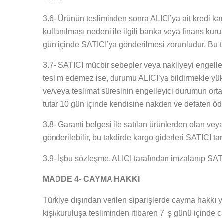
3.6- Ürünün tesliminden sonra ALICI’ya ait kredi ka
kullanılması nedeni ile ilgili banka veya finans k
gün içinde SATICI’ya gönderilmesi zorunludur. Bu tak
3.7- SATICI mücbir sebepler veya nakliyeyi engelle
teslim edemez ise, durumu ALICI’ya bildirmekle yükü
ve/veya teslimat süresinin engelleyici durumun ortad
tutar 10 gün içinde kendisine nakden ve defaten öd
3.8- Garanti belgesi ile satılan ürünlerden olan vey
gönderilebilir, bu takdirde kargo giderleri SATICI ta
3.9- İşbu sözleşme, ALICI tarafından imzalanıp SATIC
MADDE 4- CAYMA HAKKI
Türkiye dışından verilen siparişlerde cayma hakkı 
kişi/kuruluşa tesliminden itibaren 7 iş günü içinde 