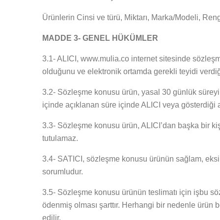
Ürünlerin Cinsi ve türü, Miktarı, Marka/Modeli, Rengi,
MADDE 3- GENEL HÜKÜMLER
3.1- ALICI, www.mulia.co internet sitesinde sözleşme 
olduğunu ve elektronik ortamda gerekli teyidi verdi
3.2- Sözleşme konusu ürün, yasal 30 günlük süreyi aş
içinde açıklanan süre içinde ALICI veya gösterdiği ad
3.3- Sözleşme konusu ürün, ALICI’dan başka bir kiş
tutulamaz.
3.4- SATICI, sözleşme konusu ürünün sağlam, eksiksiz
sorumludur.
3.5- Sözleşme konusu ürünün teslimatı için işbu söz
ödenmiş olması şarttır. Herhangi bir nedenle ürün 
edilir.