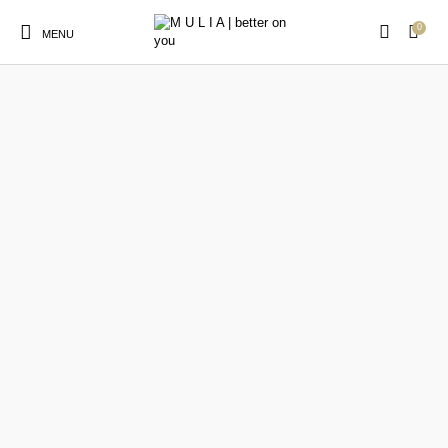
0
MENU
Elbise
Yeni Ürün
Anne Çocuk Kombin
Kimono Plaj Elbise
Peştemal
Plaj Çocuk Gömlek
Plaj Gömlek