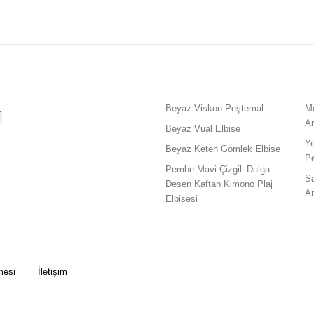
Beyaz Viskon Peştemal
M
A
Beyaz Vual Elbise
Y
Beyaz Keten Gömlek Elbise
P
Pembe Mavi Çizgili Dalga
S
Desen Kaftan Kimono Plaj
A
Elbisesi
mesi
İletişim