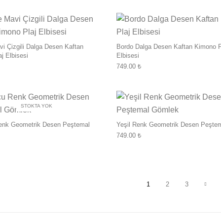
 Çizgili Dalga Desen Kaftan
Bordo Dalga Desen Kaftan Kimono P
j Elbisesi
Elbisesi
749.00
₺
Bu ürünün birden fazla varyasyonu var. 
STOKTA YOK
enk Geometrik Desen Peştemal
Yeşil Renk Geometrik Desen Peşte
749.00
₺
1
2
3