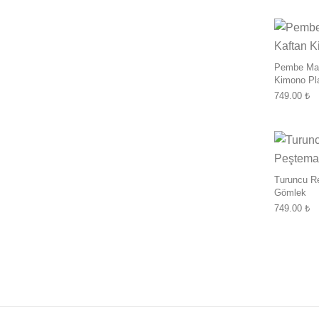
Pembe Mavi
Kimono Pla
749.00
₺
Turuncu R
Gömlek
749.00
₺