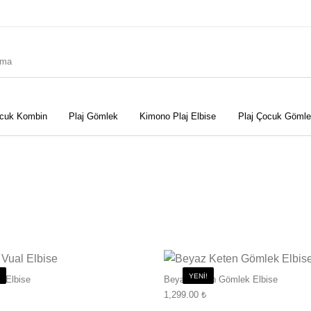
cuk Kombin
Plaj Gömlek
Kimono Plaj Elbise
Plaj Çocuk Gömle
Bu ürünün birden fazla varyasyonu var. 
Elbise
YENI!
 Elbise
Beyaz Keten Gömlek Elbise
Kimono Plaj Elbise
Peştemal
1,299.00
₺