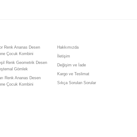
or Renk Ananas Desen
Hakkımızda
nne Çocuk Kombini
İletişim
eşil Renk Geometrik Desen
Değişim ve İade
eştemal Gömlek
Kargo ve Teslimat
arı Renk Ananas Desen
Sıkça Sorulan Sorular
nne Çocuk Kombini