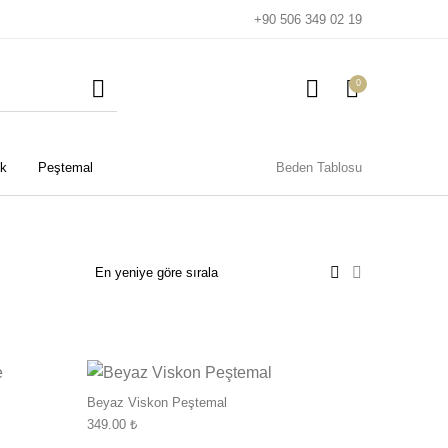
+90 506 349 02 19
0
k
Peştemal
Beden Tablosu
Seçenekler ürün sayfasından seçilebilir
Bu ürünün birden fazla varyasyonu var. Seçenekler ürün sayfa
Bu ürünün birden f
Beyaz Viskon Peştemal
Plaj Çocuk Gömlek
Plaj Gömlek
349.00
₺