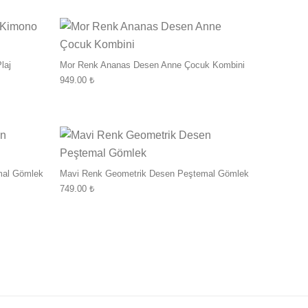
Bu ürünün birden f
laj
Mor Renk Ananas Desen Anne Çocuk Kombini
949.00
₺
Seçenekler ürün sayfasından seçilebilir
Bu ürünün birden fazla varyasyonu var. Seçenekler ürün sayfa
Bu ürünün birden f
mal Gömlek
Mavi Renk Geometrik Desen Peştemal Gömlek
749.00
₺