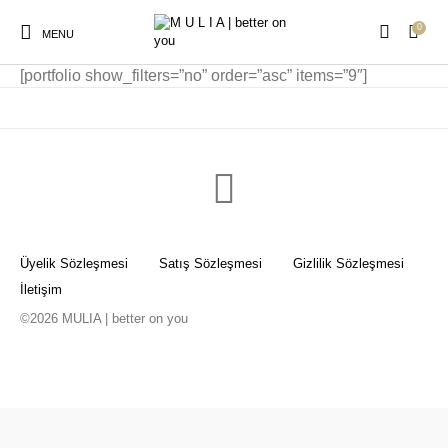
0
MENU
[portfolio show_filters=”no” order=”asc” items=”9″]
Elbise
Yeni Ürün
Anne Çocuk Kombin
Kimono Plaj Elbise
Üyelik Sözleşmesi
Satış Sözleşmesi
Gizlilik Sözleşmesi
Peştemal
Plaj Çocuk Gömlek
Plaj Gömlek
İletişim
©2026 MULIA | better on you