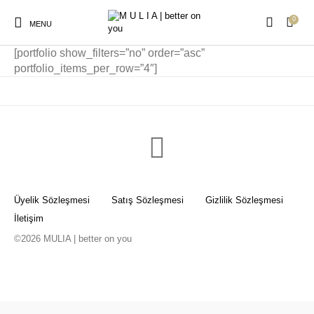
0
MENU
[portfolio show_filters=”no” order=”asc”
portfolio_items_per_row=”4″]
Elbise
Yeni Ürün
Anne Çocuk Kombin
Kimono Plaj Elbise
Peştemal
Plaj Çocuk Gömlek
Plaj Gömlek
Üyelik Sözleşmesi
Satış Sözleşmesi
Gizlilik Sözleşmesi
İletişim
©2026 MULIA | better on you