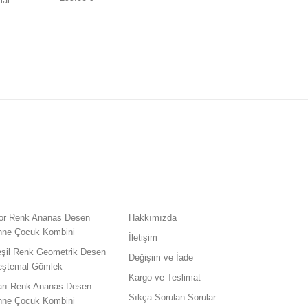
mal
or Renk Ananas Desen
Hakkımızda
nne Çocuk Kombini
İletişim
eşil Renk Geometrik Desen
Değişim ve İade
eştemal Gömlek
Kargo ve Teslimat
arı Renk Ananas Desen
Sıkça Sorulan Sorular
nne Çocuk Kombini