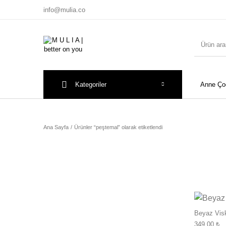
info@mulia.co
Kategoriler
Anne Ço
Ana Sayfa
/
Ürünler “peştemal” olarak etiketlendi
Yeni Ürün
Anne Çocuk Kombin
Beyaz Vis
349.00
₺