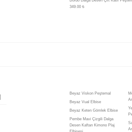
Bordo Dalga Desen Çift Katlı Peşte
349.00
₺
Beyaz Viskon Peştemal
M
A
Beyaz Vual Elbise
Y
Beyaz Keten Gömlek Elbise
P
Pembe Mavi Çizgili Dalga
S
Desen Kaftan Kimono Plaj
A
Elbisesi