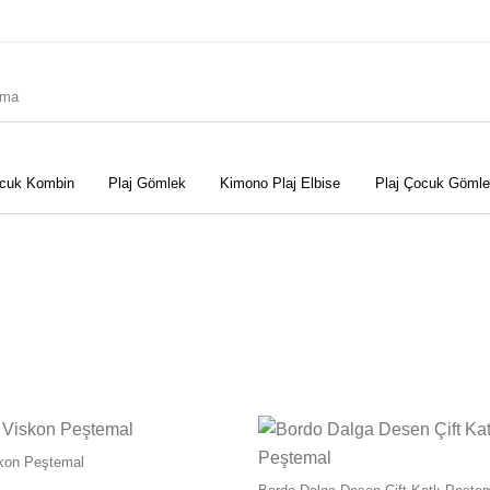
cuk Kombin
Plaj Gömlek
Kimono Plaj Elbise
Plaj Çocuk Gömle
Elbise
Bu ürünün birden fazla varyasyonu var. 
Kimono Plaj Elbise
Peştemal
kon Peştemal