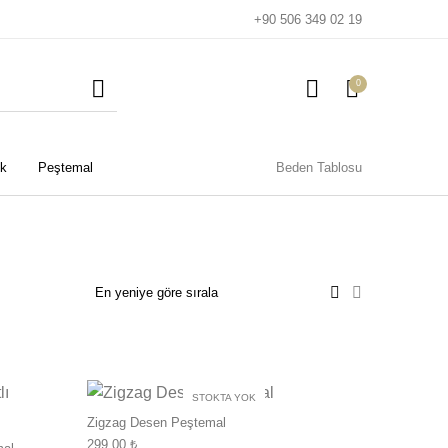
+90 506 349 02 19
0
k
Peştemal
Beden Tablosu
STOKTA YOK
Seçenekler ürün sayfasından seçilebilir
Bu ürünün birden fazla varyasyonu var. Seçenekler ürün sayfa
Bu ürünün birden f
Plaj Çocuk Gömlek
Plaj Gömlek
Zigzag Desen Peştemal
299.00
₺