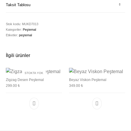
Taksit Tablosu
Stok kodu:
MUKD7013
Kategoriler:
Peştemal
Etiketler:
peştemal
İlgili ürünler
STOKTA YOK
Zigzag Desen Peştemal
Beyaz Viskon Peştemal
299.00
₺
349.00
₺
Bu ürünün birden fazla varyasyonu var. Seçenek
Bu ürünün birden