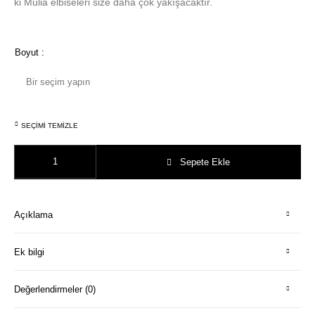
ki Mulia elbiseleri size daha çok yakışacaktır.
Boyut
:
SEÇIMI TEMIZLE
Bordo Dalga Desen Çift Katlı Peştemal adet
Sepete Ekle
Açıklama
Ek bilgi
Değerlendirmeler (0)