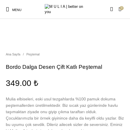
0
MENU
Elbise
Ana Sayfa
/
Peştemal
Yeni Ürün
Anne Çocuk Kombin
Kimono Plaj Elbise
Bordo Dalga Desen Çift Katlı Peştemal
Peştemal
Plaj Çocuk Gömlek
Plaj Gömlek
349.00
₺
Mulia elbiseleri, eski usul tezgahlarda %100 pamuk dokuma
peştemallerden üretilmektedir. Biz sıcak yaz günlerinde havlu
taşımaktan ziyade onu giyip çıkma taraftarı olduk.
Çocuklarımızla bir örnek giyinince daha da keyifli oldu yazlar. Biz
bu uyumu çok sevdik. Dileriz ailecek sizler de seversiniz. Eminiz